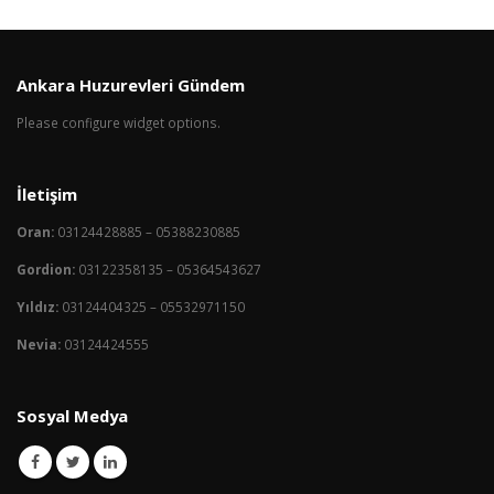
Ankara Huzurevleri Gündem
Please configure widget options.
İletişim
Oran:
03124428885 – 05388230885
Gordion:
03122358135 – 05364543627
Yıldız:
03124404325 – 05532971150
Nevia:
03124424555
Sosyal Medya